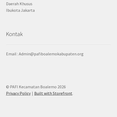
Daerah Khusus
Ibukota Jakarta
Kontak
Email :
Admin@pafiboalemokabupaten.org
© PAFI Kecamatan Boalemo 2026
Privacy Policy
Built with Storefront
.