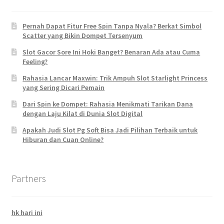
Pernah Dapat Fitur Free Spin Tanpa Nyala? Berkat Simbol
Scatter yang Bikin Dompet Tersenyum
Slot Gacor Sore Ini Hoki Banget? Benaran Ada atau Cuma
Feeling?
Rahasia Lancar Maxwin: Trik Ampuh Slot Starlight Princess
yang Sering Dicari Pemain
Dari Spin ke Dompet: Rahasia Menikmati Tarikan Dana
dengan Laju Kilat di Dunia Slot Digital
Apakah Judi Slot Pg Soft Bisa Jadi Pilihan Terbaik untuk
Hiburan dan Cuan Online?
Partners
hk hari ini