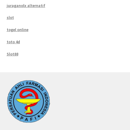
juraganolx alternatif
slot
togel online
toto 4d
Slot88