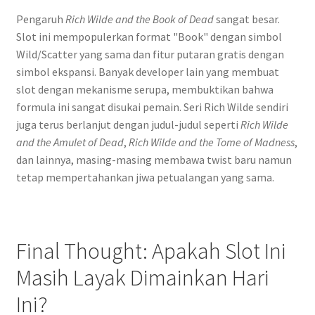
Pengaruh
Rich Wilde and the Book of Dead
sangat besar.
Slot ini mempopulerkan format "Book" dengan simbol
Wild/Scatter yang sama dan fitur putaran gratis dengan
simbol ekspansi. Banyak developer lain yang membuat
slot dengan mekanisme serupa, membuktikan bahwa
formula ini sangat disukai pemain. Seri Rich Wilde sendiri
juga terus berlanjut dengan judul-judul seperti
Rich Wilde
and the Amulet of Dead
,
Rich Wilde and the Tome of Madness
,
dan lainnya, masing-masing membawa twist baru namun
tetap mempertahankan jiwa petualangan yang sama.
Final Thought: Apakah Slot Ini
Masih Layak Dimainkan Hari
Ini?