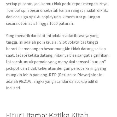
setiap putaran, jadi kamu tidak perlu repot mengaturnya.
Tombol spin besar di sebelah kanan sangat mudah diklik,
dan ada juga opsi Autoplay untuk memutar gulungan
secara otomatis hingga 1000 putaran.
Yang menarik dari slot ini adalah volatilitasnya yang
tinggi
. Ini adalah poin krusial. Slot volatilitas tinggi
berarti kemenangan besar mungkin tidak datang setiap
saat, tetapi ketika datang, nilainya bisa sangat signifikan.
Ini cocok untuk pemain yang menyukai sensasi "buruan"
jackpot dan tidak keberatan dengan periode kering yang
mungkin lebih panjang. RTP (Return to Player) slot ini
adalah 96.21%, angka yang standar dan cukup adil di
industri.
Fitur Utama: Ketika Kitab