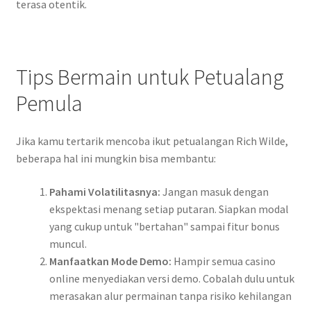
terasa otentik.
Tips Bermain untuk Petualang
Pemula
Jika kamu tertarik mencoba ikut petualangan Rich Wilde,
beberapa hal ini mungkin bisa membantu:
Pahami Volatilitasnya:
Jangan masuk dengan
ekspektasi menang setiap putaran. Siapkan modal
yang cukup untuk "bertahan" sampai fitur bonus
muncul.
Manfaatkan Mode Demo:
Hampir semua casino
online menyediakan versi demo. Cobalah dulu untuk
merasakan alur permainan tanpa risiko kehilangan