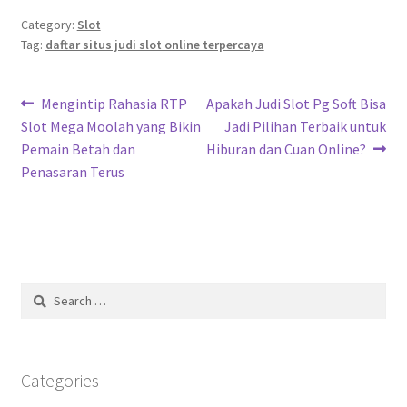
Category:
Slot
Tag:
daftar situs judi slot online terpercaya
Post
Previous
Next
Mengintip Rahasia RTP
Apakah Judi Slot Pg Soft Bisa
post:
post:
Slot Mega Moolah yang Bikin
Jadi Pilihan Terbaik untuk
navigation
Pemain Betah dan
Hiburan dan Cuan Online?
Penasaran Terus
Search
for:
Categories