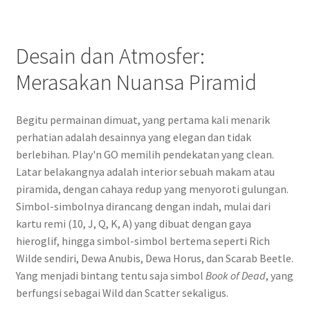
Desain dan Atmosfer:
Merasakan Nuansa Piramid
Begitu permainan dimuat, yang pertama kali menarik
perhatian adalah desainnya yang elegan dan tidak
berlebihan. Play'n GO memilih pendekatan yang clean.
Latar belakangnya adalah interior sebuah makam atau
piramida, dengan cahaya redup yang menyoroti gulungan.
Simbol-simbolnya dirancang dengan indah, mulai dari
kartu remi (10, J, Q, K, A) yang dibuat dengan gaya
hieroglif, hingga simbol-simbol bertema seperti Rich
Wilde sendiri, Dewa Anubis, Dewa Horus, dan Scarab Beetle.
Yang menjadi bintang tentu saja simbol
Book of Dead
, yang
berfungsi sebagai Wild dan Scatter sekaligus.