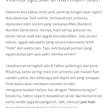
Sebelum kita bahas lebih jauh, penting banget buat ngerti
dulu dasarnya. Slot online, termasuk slot princess,
dijalankan oleh sistem yang namanya RNG (Random
Number Generator). Intinya, hasil setiap putaran itu
benar-benar acak dan nggak bisa diprediksi. Jadi, secara
teknis, nggak ada waktu yang secara matematis lebih
“hoki” dari waktu lain. Tapi, kok banyak pemain yang
ngaku punya jam-jam sakti mereka sendiri?
Jawabannya seringkali ada di faktor psikologis dan pola.
Misalnya, kamu sering main slot princess pas malam hari
sambil santai, dan beberapa kali dapat win yang lumayan.
Otak kamu akan merekam momen itu dan
mengasosiasikan malam hari dengan “keberuntungan”.
Selain itu, faktor seperti kepadatan server dan konsentrasi
kamu sendiri juga berpengaruh. Jadi, mencari
jam hoki
main slot princess hari
ini lebih ke tentang