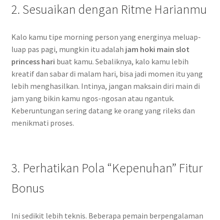
2. Sesuaikan dengan Ritme Harianmu
Kalo kamu tipe morning person yang energinya meluap-
luap pas pagi, mungkin itu adalah
jam hoki main slot
princess hari
buat kamu. Sebaliknya, kalo kamu lebih
kreatif dan sabar di malam hari, bisa jadi momen itu yang
lebih menghasilkan. Intinya, jangan maksain diri main di
jam yang bikin kamu ngos-ngosan atau ngantuk.
Keberuntungan sering datang ke orang yang rileks dan
menikmati proses.
3. Perhatikan Pola “Kepenuhan” Fitur
Bonus
Ini sedikit lebih teknis. Beberapa pemain berpengalaman