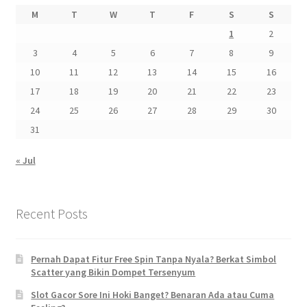
M
T
W
T
F
S
S
1
2
3
4
5
6
7
8
9
10
11
12
13
14
15
16
17
18
19
20
21
22
23
24
25
26
27
28
29
30
31
« Jul
Recent Posts
Pernah Dapat Fitur Free Spin Tanpa Nyala? Berkat Simbol
Scatter yang Bikin Dompet Tersenyum
Slot Gacor Sore Ini Hoki Banget? Benaran Ada atau Cuma