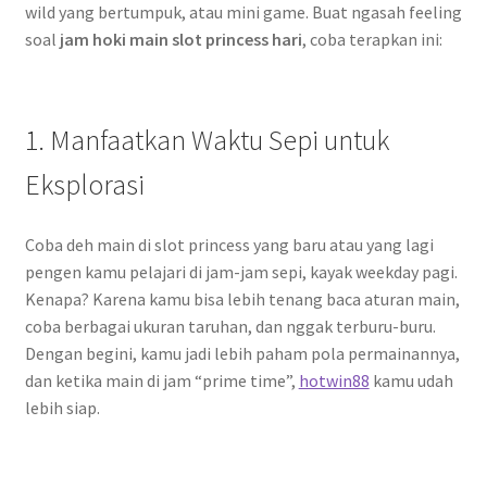
wild yang bertumpuk, atau mini game. Buat ngasah feeling
soal
jam hoki main slot princess hari
, coba terapkan ini:
1. Manfaatkan Waktu Sepi untuk
Eksplorasi
Coba deh main di slot princess yang baru atau yang lagi
pengen kamu pelajari di jam-jam sepi, kayak weekday pagi.
Kenapa? Karena kamu bisa lebih tenang baca aturan main,
coba berbagai ukuran taruhan, dan nggak terburu-buru.
Dengan begini, kamu jadi lebih paham pola permainannya,
dan ketika main di jam “prime time”,
hotwin88
kamu udah
lebih siap.