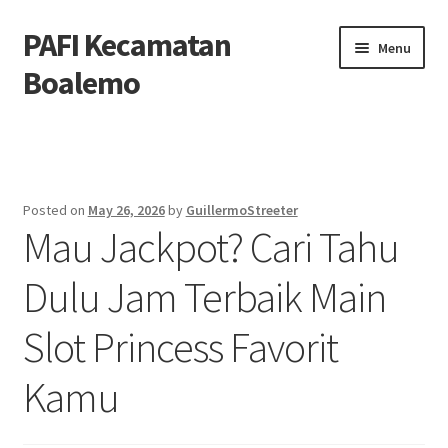
PAFI Kecamatan
Skip
Skip
Menu
to
to
Boalemo
navigation
content
Home
Hubungi Kami
Posted on
May 26, 2026
by
GuillermoStreeter
Mau Jackpot? Cari Tahu
Privacy Policy
Dulu Jam Terbaik Main
Tentang Kami
Slot Princess Favorit
Kamu