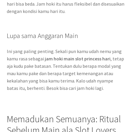
hari bisa beda. Jam hoki itu harus fleksibel dan disesuaikan
dengan kondisi kamu hari itu.
Lupa sama Anggaran Main
Ini yang paling penting. Sekali pun kamu udah nemu yang
kamu rasa sebagai
jam hoki main slot princess hari
, tetap
aja kudu pake batasan. Tentukan dulu berapa modal yang
mau kamu pake dan berapa target kemenangan atau
kekalahan yang bisa kamu terima. Kalo udah nyampe
batas itu, berhenti. Besok bisa cari jam hoki lagi.
Memadukan Semuanya: Ritual
Sebelum Main ala Slot Lovers