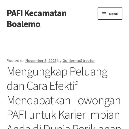
PAFI Kecamatan
Skip
Skip
Menu
to
to
Boalemo
navigation
content
Home
Hubungi Kami
Posted on
November 3, 2025
by
GuillermoStreeter
Mengungkap Peluang
Privacy Policy
dan Cara Efektif
Tentang Kami
Mendapatkan Lowongan
PAFI untuk Karier Impian
Anda di Dunia Periklanan