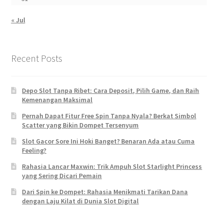
« Jul
Recent Posts
Depo Slot Tanpa Ribet: Cara Deposit, Pilih Game, dan Raih
Kemenangan Maksimal
Pernah Dapat Fitur Free Spin Tanpa Nyala? Berkat Simbol
Scatter yang Bikin Dompet Tersenyum
Slot Gacor Sore Ini Hoki Banget? Benaran Ada atau Cuma
Feeling?
Rahasia Lancar Maxwin: Trik Ampuh Slot Starlight Princess
yang Sering Dicari Pemain
Dari Spin ke Dompet: Rahasia Menikmati Tarikan Dana
dengan Laju Kilat di Dunia Slot Digital