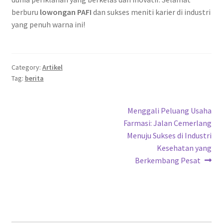
berburu
lowongan PAFI
dan sukses meniti karier di industri
yang penuh warna ini!
Category:
Artikel
Tag:
berita
Post
Next
Menggali Peluang Usaha
post:
Farmasi: Jalan Cemerlang
navigation
Menuju Sukses di Industri
Kesehatan yang
Berkembang Pesat