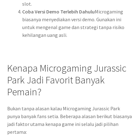
slot.
Coba Versi Demo Terlebih Dahulu
Microgaming
biasanya menyediakan versi demo. Gunakan ini
untuk mengenal game dan strategi tanpa risiko
kehilangan uang asli.
Kenapa Microgaming Jurassic
Park Jadi Favorit Banyak
Pemain?
Bukan tanpa alasan kalau Microgaming Jurassic Park
punya banyak fans setia. Beberapa alasan berikut biasanya
jadi faktor utama kenapa game ini selalu jadi pilihan
pertama: