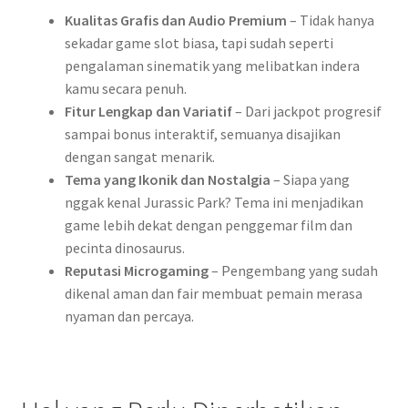
Kualitas Grafis dan Audio Premium
– Tidak hanya
sekadar game slot biasa, tapi sudah seperti
pengalaman sinematik yang melibatkan indera
kamu secara penuh.
Fitur Lengkap dan Variatif
– Dari jackpot progresif
sampai bonus interaktif, semuanya disajikan
dengan sangat menarik.
Tema yang Ikonik dan Nostalgia
– Siapa yang
nggak kenal Jurassic Park? Tema ini menjadikan
game lebih dekat dengan penggemar film dan
pecinta dinosaurus.
Reputasi Microgaming
– Pengembang yang sudah
dikenal aman dan fair membuat pemain merasa
nyaman dan percaya.