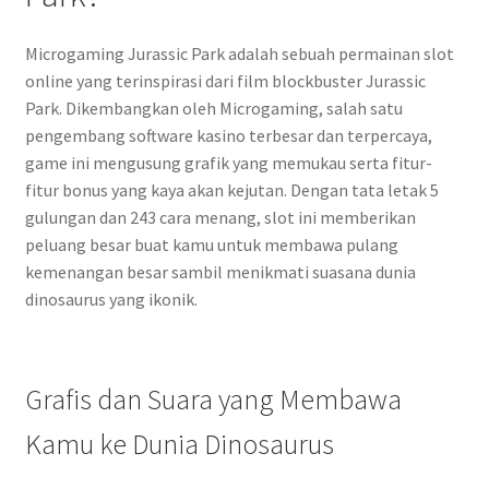
Microgaming Jurassic Park adalah sebuah permainan slot
online yang terinspirasi dari film blockbuster Jurassic
Park. Dikembangkan oleh Microgaming, salah satu
pengembang software kasino terbesar dan terpercaya,
game ini mengusung grafik yang memukau serta fitur-
fitur bonus yang kaya akan kejutan. Dengan tata letak 5
gulungan dan 243 cara menang, slot ini memberikan
peluang besar buat kamu untuk membawa pulang
kemenangan besar sambil menikmati suasana dunia
dinosaurus yang ikonik.
Grafis dan Suara yang Membawa
Kamu ke Dunia Dinosaurus