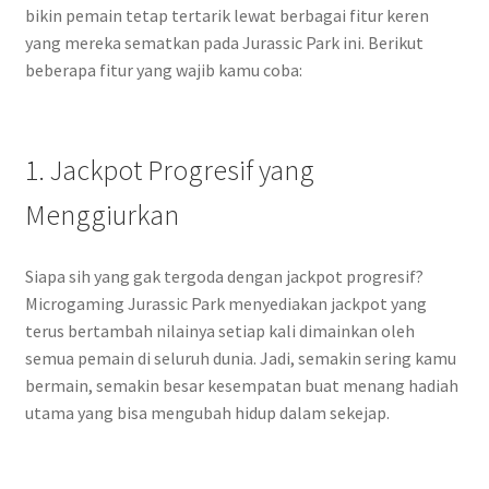
bikin pemain tetap tertarik lewat berbagai fitur keren
yang mereka sematkan pada Jurassic Park ini. Berikut
beberapa fitur yang wajib kamu coba:
1. Jackpot Progresif yang
Menggiurkan
Siapa sih yang gak tergoda dengan jackpot progresif?
Microgaming Jurassic Park menyediakan jackpot yang
terus bertambah nilainya setiap kali dimainkan oleh
semua pemain di seluruh dunia. Jadi, semakin sering kamu
bermain, semakin besar kesempatan buat menang hadiah
utama yang bisa mengubah hidup dalam sekejap.