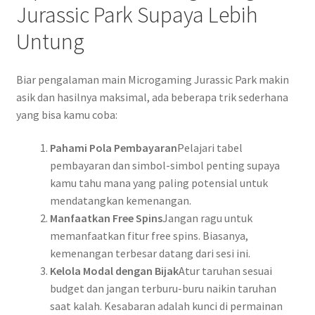
Jurassic Park Supaya Lebih
Untung
Biar pengalaman main Microgaming Jurassic Park makin
asik dan hasilnya maksimal, ada beberapa trik sederhana
yang bisa kamu coba:
Pahami Pola Pembayaran
Pelajari tabel
pembayaran dan simbol-simbol penting supaya
kamu tahu mana yang paling potensial untuk
mendatangkan kemenangan.
Manfaatkan Free Spins
Jangan ragu untuk
memanfaatkan fitur free spins. Biasanya,
kemenangan terbesar datang dari sesi ini.
Kelola Modal dengan Bijak
Atur taruhan sesuai
budget dan jangan terburu-buru naikin taruhan
saat kalah. Kesabaran adalah kunci di permainan