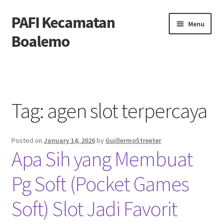
PAFI Kecamatan
Skip
Skip
Menu
to
to
Boalemo
navigation
content
Home
Hubungi Kami
Tag:
agen slot terpercaya
Privacy Policy
Posted on
January 14, 2026
by
GuillermoStreeter
Tentang Kami
Apa Sih yang Membuat
Pg Soft (Pocket Games
Soft) Slot Jadi Favorit