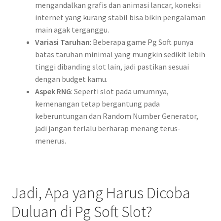
mengandalkan grafis dan animasi lancar, koneksi
internet yang kurang stabil bisa bikin pengalaman
main agak terganggu.
Variasi Taruhan
: Beberapa game Pg Soft punya
batas taruhan minimal yang mungkin sedikit lebih
tinggi dibanding slot lain, jadi pastikan sesuai
dengan budget kamu.
Aspek RNG
: Seperti slot pada umumnya,
kemenangan tetap bergantung pada
keberuntungan dan Random Number Generator,
jadi jangan terlalu berharap menang terus-
menerus.
Jadi, Apa yang Harus Dicoba
Duluan di Pg Soft Slot?