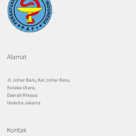
Alamat
Jl. Johar Baru, Kec Johar Baru,
Kolaka Utara,
Daerah Khusus
Ibukota Jakarta
Kontak