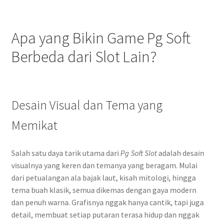
Apa yang Bikin Game Pg Soft
Berbeda dari Slot Lain?
Desain Visual dan Tema yang
Memikat
Salah satu daya tarik utama dari
Pg Soft Slot
adalah desain
visualnya yang keren dan temanya yang beragam. Mulai
dari petualangan ala bajak laut, kisah mitologi, hingga
tema buah klasik, semua dikemas dengan gaya modern
dan penuh warna. Grafisnya nggak hanya cantik, tapi juga
detail, membuat setiap putaran terasa hidup dan nggak