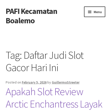
PAFI Kecamatan
Skip
Skip
Menu
to
to
Boalemo
navigation
content
Home
Hubungi Kami
Tag:
Daftar Judi Slot
Privacy Policy
Gacor Hari Ini
Tentang Kami
Posted on
February 5, 2026
by
GuillermoStreeter
Apakah Slot Review
Arctic Enchantress Layak