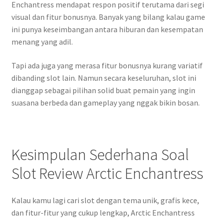
Enchantress mendapat respon positif terutama dari segi
visual dan fitur bonusnya. Banyak yang bilang kalau game
ini punya keseimbangan antara hiburan dan kesempatan
menang yang adil.
Tapi ada juga yang merasa fitur bonusnya kurang variatif
dibanding slot lain. Namun secara keseluruhan, slot ini
dianggap sebagai pilihan solid buat pemain yang ingin
suasana berbeda dan gameplay yang nggak bikin bosan.
Kesimpulan Sederhana Soal
Slot Review Arctic Enchantress
Kalau kamu lagi cari slot dengan tema unik, grafis kece,
dan fitur-fitur yang cukup lengkap, Arctic Enchantress