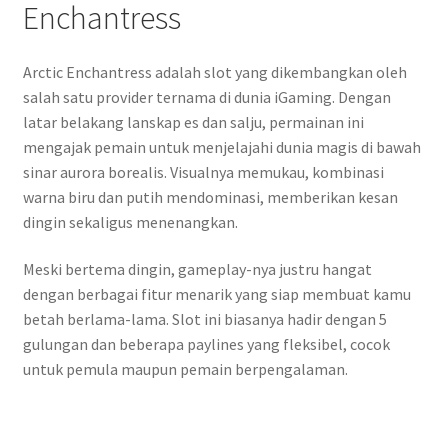
Enchantress
Arctic Enchantress adalah slot yang dikembangkan oleh
salah satu provider ternama di dunia iGaming. Dengan
latar belakang lanskap es dan salju, permainan ini
mengajak pemain untuk menjelajahi dunia magis di bawah
sinar aurora borealis. Visualnya memukau, kombinasi
warna biru dan putih mendominasi, memberikan kesan
dingin sekaligus menenangkan.
Meski bertema dingin, gameplay-nya justru hangat
dengan berbagai fitur menarik yang siap membuat kamu
betah berlama-lama. Slot ini biasanya hadir dengan 5
gulungan dan beberapa paylines yang fleksibel, cocok
untuk pemula maupun pemain berpengalaman.