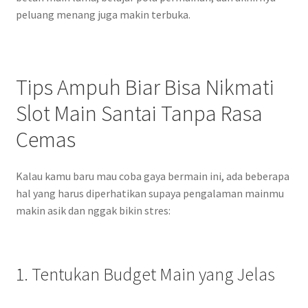
peluang menang juga makin terbuka.
Tips Ampuh Biar Bisa Nikmati
Slot Main Santai Tanpa Rasa
Cemas
Kalau kamu baru mau coba gaya bermain ini, ada beberapa
hal yang harus diperhatikan supaya pengalaman mainmu
makin asik dan nggak bikin stres:
1. Tentukan Budget Main yang Jelas