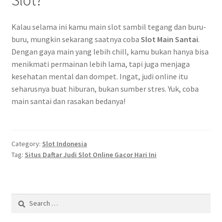
Kalau selama ini kamu main slot sambil tegang dan buru-
buru, mungkin sekarang saatnya coba
Slot Main Santai
.
Dengan gaya main yang lebih chill, kamu bukan hanya bisa
menikmati permainan lebih lama, tapi juga menjaga
kesehatan mental dan dompet. Ingat, judi online itu
seharusnya buat hiburan, bukan sumber stres. Yuk, coba
main santai dan rasakan bedanya!
Category:
Slot Indonesia
Tag:
Situs Daftar Judi Slot Online Gacor Hari Ini
Search
for: