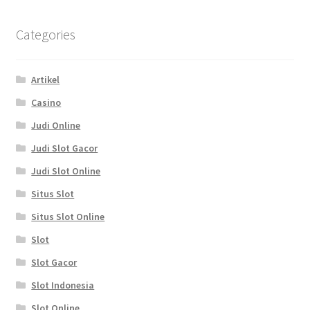
Categories
Artikel
Casino
Judi Online
Judi Slot Gacor
Judi Slot Online
Situs Slot
Situs Slot Online
Slot
Slot Gacor
Slot Indonesia
Slot Online