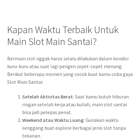
Kapan Waktu Terbaik Untuk
Main Slot Main Santai?
Bermain slot nggak harus selalu dilakukan dalam kondisi
buru-buru atau saat lagi pengen cepet-cepet menang.
Berikut beberapa momen yang cocok buat kamu coba gaya
Slot Main Santai:
Setelah Aktivitas Berat:
Saat kamu butuh hiburan
ringan setelah kerja atau kuliah, main slot santai
bisa jadi pelepas penat.
Weekend atau Waktu Luang:
Gunakan waktu
senggang buat explore berbagai jenis slot tanpa
tekanan.