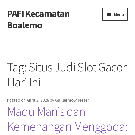
PAFI Kecamatan
Skip
Skip
Menu
to
to
Boalemo
navigation
content
Home
Hubungi Kami
Tag:
Situs Judi Slot Gacor
Privacy Policy
Hari Ini
Tentang Kami
Posted on
April 3, 2026
by
GuillermoStreeter
Madu Manis dan
Kemenangan Menggoda: