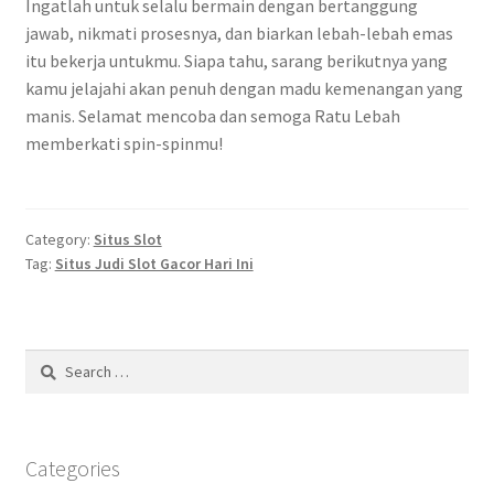
Ingatlah untuk selalu bermain dengan bertanggung
jawab, nikmati prosesnya, dan biarkan lebah-lebah emas
itu bekerja untukmu. Siapa tahu, sarang berikutnya yang
kamu jelajahi akan penuh dengan madu kemenangan yang
manis. Selamat mencoba dan semoga Ratu Lebah
memberkati spin-spinmu!
Category:
Situs Slot
Tag:
Situs Judi Slot Gacor Hari Ini
Search
for:
Categories