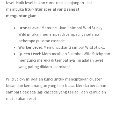
level. Naik level bukan cuma untuk pajangan—ini
membuka
fitur-fitur spesial yang sangat
menguntungkan
:
Drone Level:
Memunculkan 1 simbol Wild Sticky.
Wild ini akan menempel di tempatnya selama
beberapa putaran cascade.
Worker Level:
Memunculkan 2 simbol Wild Sticky.
Queen Level:
Memunculkan 3 simbol Wild Sticky dan
mengunci mereka di tempatnya. Ini adalah level
yang paling diidam-idamkan!
Wild Sticky ini adalah kunci untuk menciptakan cluster
besar dan kemenangan yang luar biasa. Mereka bertahan
sampai tidak ada lagi cascade yang terjadi, dan kemudian
meter akan reset.