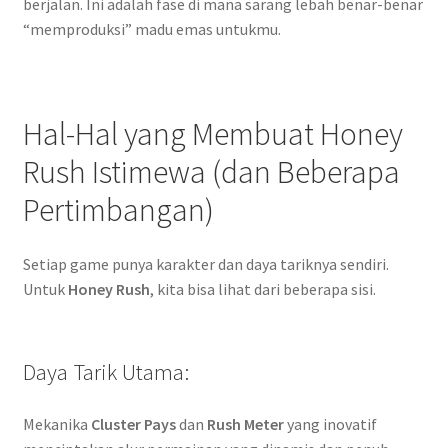
berjalan. Ini adalah fase di mana sarang lebah benar-benar
“memproduksi” madu emas untukmu.
Hal-Hal yang Membuat Honey
Rush Istimewa (dan Beberapa
Pertimbangan)
Setiap game punya karakter dan daya tariknya sendiri.
Untuk
Honey Rush
, kita bisa lihat dari beberapa sisi.
Daya Tarik Utama:
Mekanika
Cluster Pays
dan
Rush Meter
yang inovatif