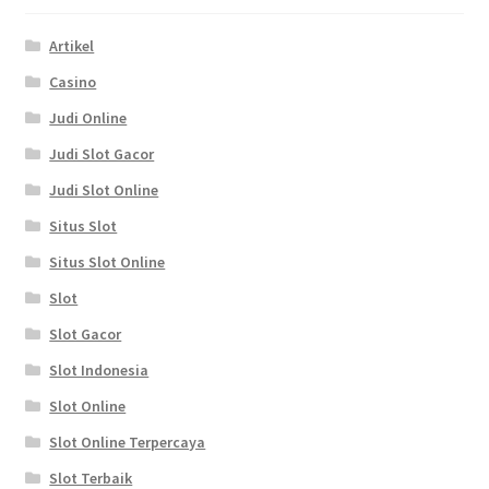
Artikel
Casino
Judi Online
Judi Slot Gacor
Judi Slot Online
Situs Slot
Situs Slot Online
Slot
Slot Gacor
Slot Indonesia
Slot Online
Slot Online Terpercaya
Slot Terbaik