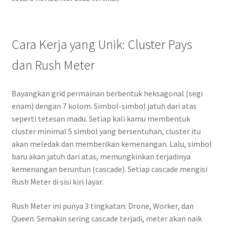
Cara Kerja yang Unik: Cluster Pays
dan Rush Meter
Bayangkan grid permainan berbentuk heksagonal (segi
enam) dengan 7 kolom. Simbol-simbol jatuh dari atas
seperti tetesan madu. Setiap kali kamu membentuk
cluster minimal 5 simbol yang bersentuhan, cluster itu
akan meledak dan memberikan kemenangan. Lalu, simbol
baru akan jatuh dari atas, memungkinkan terjadinya
kemenangan beruntun (cascade). Setiap cascade mengisi
Rush Meter di sisi kiri layar.
Rush Meter ini punya 3 tingkatan: Drone, Worker, dan
Queen. Semakin sering cascade terjadi, meter akan naik