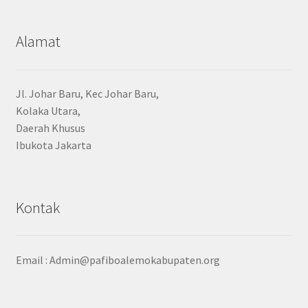
Alamat
Jl. Johar Baru, Kec Johar Baru,
Kolaka Utara,
Daerah Khusus
Ibukota Jakarta
Kontak
Email :
Admin@pafiboalemokabupaten.org