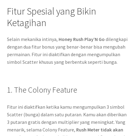
Fitur Spesial yang Bikin
Ketagihan
Selain mekanika intinya,
Honey Rush Play’N Go
dilengkapi
dengan dua fitur bonus yang benar-benar bisa mengubah
permainan. Fitur ini diaktifkan dengan mengumpulkan
simbol Scatter khusus yang berbentuk seperti bunga.
1. The Colony Feature
Fitur ini diaktifkan ketika kamu mengumpulkan 3 simbol
Scatter (bunga) dalam satu putaran. Kamu akan diberikan
3 putaran gratis dengan multiplier yang meningkat. Yang
menarik, selama Colony Feature,
Rush Meter tidak akan