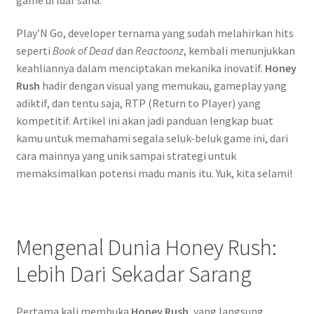
Play’N Go, developer ternama yang sudah melahirkan hits
seperti
Book of Dead
dan
Reactoonz
, kembali menunjukkan
keahliannya dalam menciptakan mekanika inovatif.
Honey
Rush
hadir dengan visual yang memukau, gameplay yang
adiktif, dan tentu saja, RTP (Return to Player) yang
kompetitif. Artikel ini akan jadi panduan lengkap buat
kamu untuk memahami segala seluk-beluk game ini, dari
cara mainnya yang unik sampai strategi untuk
memaksimalkan potensi madu manis itu. Yuk, kita selami!
Mengenal Dunia Honey Rush:
Lebih Dari Sekadar Sarang
Pertama kali membuka
Honey Rush
, yang langsung