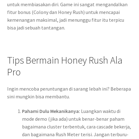
untuk membiasakan diri. Game ini sangat mengandalkan
fitur bonus (Colony dan Honey Rush) untuk mencapai
kemenangan maksimal, jadi menunggu fitur itu terpicu
bisa jadi sebuah tantangan.
Tips Bermain Honey Rush Ala
Pro
Ingin mencoba peruntungan di sarang lebah ini? Beberapa
sini mungkin bisa membantu.
Pahami Dulu Mekanikanya:
Luangkan waktu di
mode demo (jika ada) untuk benar-benar paham
bagaimana cluster terbentuk, cara cascade bekerja,
dan bagaimana Rush Meter terisi. Jangan terburu-