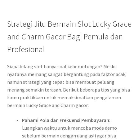
Strategi Jitu Bermain Slot Lucky Grace
and Charm Gacor Bagi Pemula dan
Profesional
Siapa bilang slot hanya soal keberuntungan? Meski
nyatanya memang sangat bergantung pada faktor acak,
namun strategi yang tepat bisa membuat peluang
menang semakin terasah. Berikut beberapa tips yang bisa
kamu praktikkan untuk memaksimalkan pengalaman
bermain Lucky Grace and Charm gacor:
Pahami Pola dan Frekuensi Pembayaran:
Luangkan waktu untuk mencoba mode demo
sebelum bermain dengan uang asli agar bisa