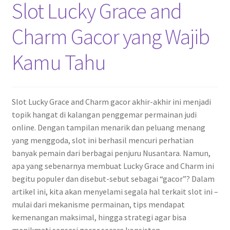
Slot Lucky Grace and
Charm Gacor yang Wajib
Kamu Tahu
Slot Lucky Grace and Charm gacor akhir-akhir ini menjadi
topik hangat di kalangan penggemar permainan judi
online. Dengan tampilan menarik dan peluang menang
yang menggoda, slot ini berhasil mencuri perhatian
banyak pemain dari berbagai penjuru Nusantara. Namun,
apa yang sebenarnya membuat Lucky Grace and Charm ini
begitu populer dan disebut-sebut sebagai “gacor”? Dalam
artikel ini, kita akan menyelami segala hal terkait slot ini –
mulai dari mekanisme permainan, tips mendapat
kemenangan maksimal, hingga strategi agar bisa
menikmati sensasi gacor secara konsisten.