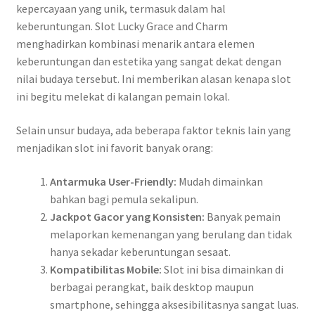
kepercayaan yang unik, termasuk dalam hal
keberuntungan. Slot Lucky Grace and Charm
menghadirkan kombinasi menarik antara elemen
keberuntungan dan estetika yang sangat dekat dengan
nilai budaya tersebut. Ini memberikan alasan kenapa slot
ini begitu melekat di kalangan pemain lokal.
Selain unsur budaya, ada beberapa faktor teknis lain yang
menjadikan slot ini favorit banyak orang:
Antarmuka User-Friendly:
Mudah dimainkan
bahkan bagi pemula sekalipun.
Jackpot Gacor yang Konsisten:
Banyak pemain
melaporkan kemenangan yang berulang dan tidak
hanya sekadar keberuntungan sesaat.
Kompatibilitas Mobile:
Slot ini bisa dimainkan di
berbagai perangkat, baik desktop maupun
smartphone, sehingga aksesibilitasnya sangat luas.