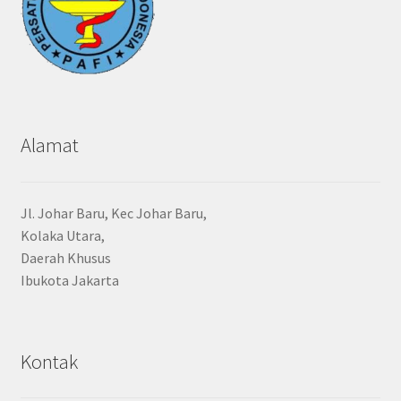
Alamat
Jl. Johar Baru, Kec Johar Baru,
Kolaka Utara,
Daerah Khusus
Ibukota Jakarta
Kontak