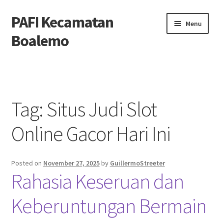
PAFI Kecamatan
Skip
Skip
Menu
to
to
Boalemo
navigation
content
Home
Hubungi Kami
Tag:
Situs Judi Slot
Privacy Policy
Online Gacor Hari Ini
Tentang Kami
Posted on
November 27, 2025
by
GuillermoStreeter
Rahasia Keseruan dan
Keberuntungan Bermain