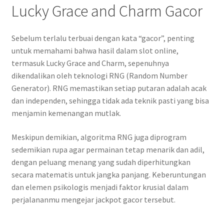
Lucky Grace and Charm Gacor
Sebelum terlalu terbuai dengan kata “gacor”, penting
untuk memahami bahwa hasil dalam slot online,
termasuk Lucky Grace and Charm, sepenuhnya
dikendalikan oleh teknologi RNG (Random Number
Generator). RNG memastikan setiap putaran adalah acak
dan independen, sehingga tidak ada teknik pasti yang bisa
menjamin kemenangan mutlak.
Meskipun demikian, algoritma RNG juga diprogram
sedemikian rupa agar permainan tetap menarik dan adil,
dengan peluang menang yang sudah diperhitungkan
secara matematis untuk jangka panjang. Keberuntungan
dan elemen psikologis menjadi faktor krusial dalam
perjalananmu mengejar jackpot gacor tersebut.