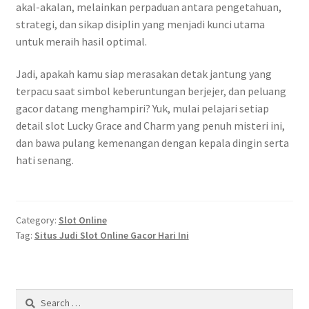
akal-akalan, melainkan perpaduan antara pengetahuan,
strategi, dan sikap disiplin yang menjadi kunci utama
untuk meraih hasil optimal.
Jadi, apakah kamu siap merasakan detak jantung yang
terpacu saat simbol keberuntungan berjejer, dan peluang
gacor datang menghampiri? Yuk, mulai pelajari setiap
detail slot Lucky Grace and Charm yang penuh misteri ini,
dan bawa pulang kemenangan dengan kepala dingin serta
hati senang.
Category:
Slot Online
Tag:
Situs Judi Slot Online Gacor Hari Ini
Search