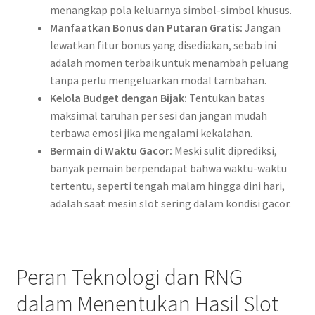
menangkap pola keluarnya simbol-simbol khusus.
Manfaatkan Bonus dan Putaran Gratis:
Jangan
lewatkan fitur bonus yang disediakan, sebab ini
adalah momen terbaik untuk menambah peluang
tanpa perlu mengeluarkan modal tambahan.
Kelola Budget dengan Bijak:
Tentukan batas
maksimal taruhan per sesi dan jangan mudah
terbawa emosi jika mengalami kekalahan.
Bermain di Waktu Gacor:
Meski sulit diprediksi,
banyak pemain berpendapat bahwa waktu-waktu
tertentu, seperti tengah malam hingga dini hari,
adalah saat mesin slot sering dalam kondisi gacor.
Peran Teknologi dan RNG
dalam Menentukan Hasil Slot