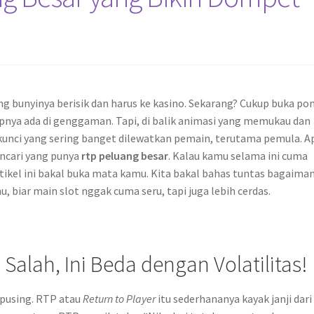
ang bunyinya berisik dan harus ke kasino. Sekarang? Cukup buka pon
pnya ada di genggaman. Tapi, di balik animasi yang memukau dan
kunci yang sering banget dilewatkan pemain, terutama pemula. A
ncari yang punya
rtp peluang besar
. Kalau kamu selama ini cuma
rtikel ini bakal buka mata kamu. Kita bakal bahas tuntas bagaima
 biar main slot nggak cuma seru, tapi juga lebih cerdas.
Salah, Ini Beda dengan Volatilitas!
n pusing. RTP atau
Return to Player
itu sederhananya kayak janji dari