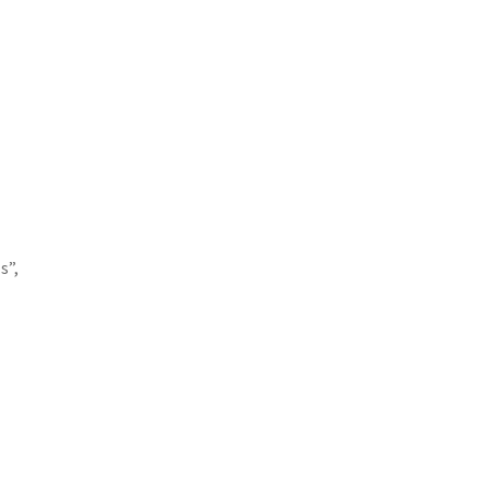
s
,
s”,