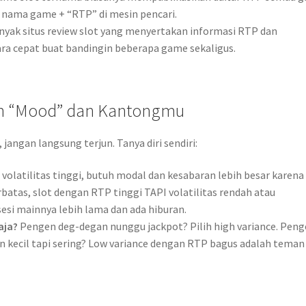
i nama game + “RTP” di mesin pencari.
yak situs review slot yang menyertakan informasi RTP dan
cara cepat buat bandingin beberapa game sekaligus.
an “Mood” dan Kantongmu
, jangan langsung terjun. Tanya diri sendiri:
volatilitas tinggi, butuh modal dan kesabaran lebih besar karena
batas, slot dengan RTP tinggi TAPI volatilitas rendah atau
si mainnya lebih lama dan ada hiburan.
aja?
Pengen deg-degan nunggu jackpot? Pilih high variance. Pen
 kecil tapi sering? Low variance dengan RTP bagus adalah teman