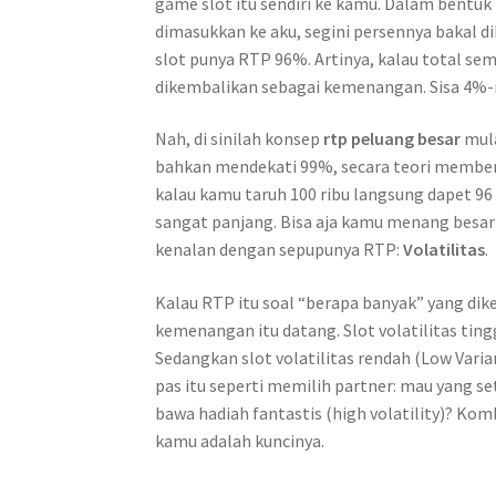
game slot itu sendiri ke kamu. Dalam bentuk
dimasukkan ke aku, segini persennya bakal d
slot punya RTP 96%. Artinya, kalau total semu
dikembalikan sebagai kemenangan. Sisa 4%-n
Nah, di sinilah konsep
rtp peluang besar
mula
bahkan mendekati 99%, secara teori memberi 
kalau kamu taruh 100 ribu langsung dapet 96
sangat panjang. Bisa aja kamu menang besar d
kenalan dengan sepupunya RTP:
Volatilitas
.
Kalau RTP itu soal “berapa banyak” yang dike
kemenangan itu datang. Slot volatilitas ting
Sedangkan slot volatilitas rendah (Low Varia
pas itu seperti memilih partner: mau yang set
bawa hadiah fantastis (high volatility)? Kom
kamu adalah kuncinya.