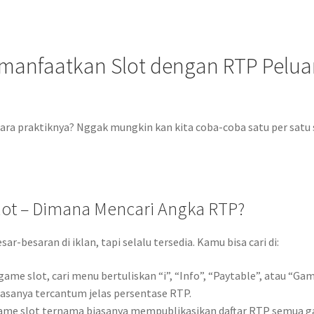
emanfaatkan Slot dengan RTP Pelu
ara praktiknya? Nggak mungkin kan kita coba-coba satu per satu 
Slot – Dimana Mencari Angka RTP?
-besaran di iklan, tapi selalu tersedia. Kamu bisa cari di:
ame slot, cari menu bertuliskan “i”, “Info”, “Paytable”, atau “Ga
biasanya tercantum jelas persentase RTP.
ame slot ternama biasanya mempublikasikan daftar RTP semua 