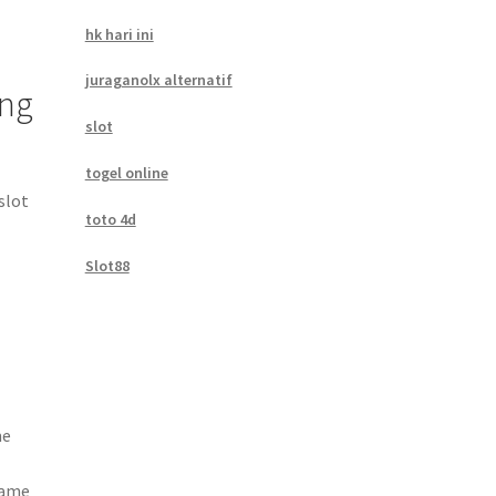
hk hari ini
juraganolx alternatif
ang
slot
togel online
slot
toto 4d
Slot88
me
game