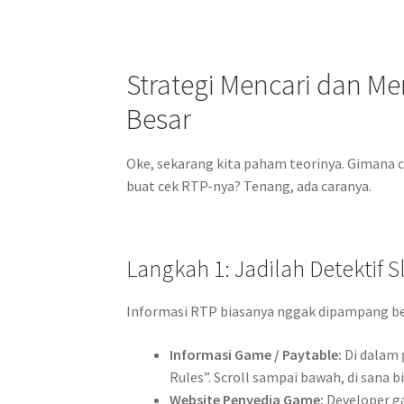
Strategi Mencari dan M
Besar
Oke, sekarang kita paham teorinya. Gimana c
buat cek RTP-nya? Tenang, ada caranya.
Langkah 1: Jadilah Detektif 
Informasi RTP biasanya nggak dipampang besar
Informasi Game / Paytable:
Di dalam g
Rules”. Scroll sampai bawah, di sana 
Website Penyedia Game:
Developer g