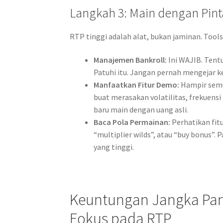
Langkah 3: Main dengan Pin
RTP tinggi adalah alat, bukan jaminan. Tools
Manajemen Bankroll:
Ini WAJIB. Tent
Patuhi itu. Jangan pernah mengejar 
Manfaatkan Fitur Demo:
Hampir semua
buat merasakan volatilitas, frekuensi
baru main dengan uang asli.
Baca Pola Permainan:
Perhatikan fitu
“multiplier wilds”, atau “buy bonus”
yang tinggi.
Keuntungan Jangka Pa
Fokus pada RTP