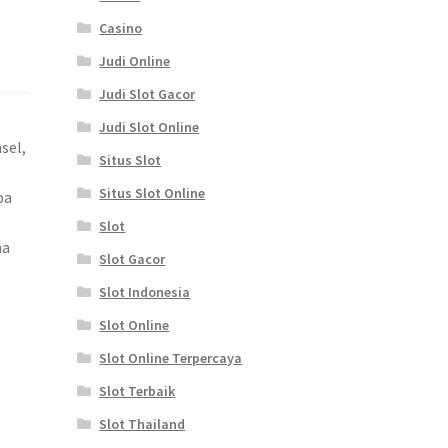
Casino
Judi Online
Judi Slot Gacor
Judi Slot Online
sel,
Situs Slot
Situs Slot Online
pa
Slot
na
Slot Gacor
Slot Indonesia
Slot Online
Slot Online Terpercaya
Slot Terbaik
Slot Thailand