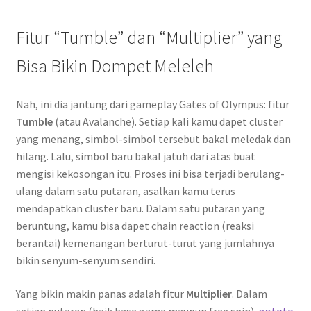
Fitur “Tumble” dan “Multiplier” yang
Bisa Bikin Dompet Meleleh
Nah, ini dia jantung dari gameplay Gates of Olympus: fitur
Tumble
(atau Avalanche). Setiap kali kamu dapet cluster
yang menang, simbol-simbol tersebut bakal meledak dan
hilang. Lalu, simbol baru bakal jatuh dari atas buat
mengisi kekosongan itu. Proses ini bisa terjadi berulang-
ulang dalam satu putaran, asalkan kamu terus
mendapatkan cluster baru. Dalam satu putaran yang
beruntung, kamu bisa dapet chain reaction (reaksi
berantai) kemenangan berturut-turut yang jumlahnya
bikin senyum-senyum sendiri.
Yang bikin makin panas adalah fitur
Multiplier
. Dalam
setiap putaran (baik base game maupun free spin),
ggtoto