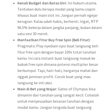
Kenali Budget dan Batas Diri:
Ini hukum utama.
Tentukan dulu berapa modal yang kamu siapin
khusus buat main slot ini. Jangan pernah ngejar
kerugian. Kalau udah habis, berhenti. Ingat, RTP
96.5% bekerja dalam jangka panjang, bukan dalam
satu sesi 30 menit.
Manfaatkan Fitur Buy Free Spin (Beli Fitur):
Pragmatic Play nyediain opsi buat langsung beli
fitur free spin dengan bayar 100x total taruhan
kamu. Ini cara instant buat langsung masuk ke
babak free spin dimana potensi multiplier besar
berkumpul. Tapi, hati-hati, harganya mahal dan
nggak jaminan profit. Cocok buat yang mau
langsung ke inti aksi.
Main di Bet yang Wajar:
Gates of Olympus bisa
dimainin dari taruhan yang sangat kecil. Cobalah
untuk menyesuaikan besaran taruhan dengan
modal kamu. Jangan tergoda buat langsung