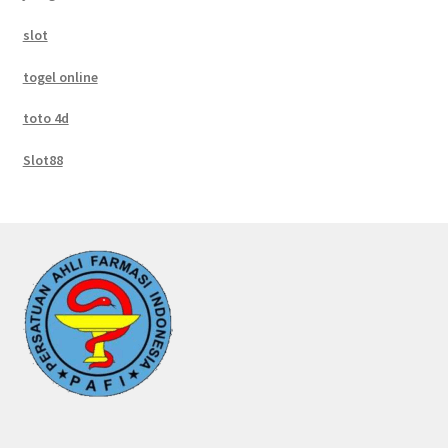
slot
togel online
toto 4d
Slot88