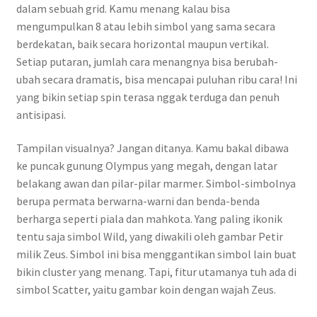
dalam sebuah grid. Kamu menang kalau bisa
mengumpulkan 8 atau lebih simbol yang sama secara
berdekatan, baik secara horizontal maupun vertikal.
Setiap putaran, jumlah cara menangnya bisa berubah-
ubah secara dramatis, bisa mencapai puluhan ribu cara! Ini
yang bikin setiap spin terasa nggak terduga dan penuh
antisipasi.
Tampilan visualnya? Jangan ditanya. Kamu bakal dibawa
ke puncak gunung Olympus yang megah, dengan latar
belakang awan dan pilar-pilar marmer. Simbol-simbolnya
berupa permata berwarna-warni dan benda-benda
berharga seperti piala dan mahkota. Yang paling ikonik
tentu saja simbol Wild, yang diwakili oleh gambar Petir
milik Zeus. Simbol ini bisa menggantikan simbol lain buat
bikin cluster yang menang. Tapi, fitur utamanya tuh ada di
simbol Scatter, yaitu gambar koin dengan wajah Zeus.