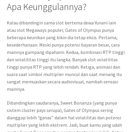
Apa Keunggulannya?
Kalau dibandingin sama slot bertema dewa Yunani lain
atau slot Megaways populer, Gates of Olympus punya
beberapa keunikan yang bikin dia tetap eksis. Pertama,
kesederhanaan. Meski punya potensi bayaran besar, cara
mainnya gampang dipahami. Kedua, kombinasi RTP tinggi
dan volatilitas tinggi itu langka. Banyak slot volatilitas
tinggi punya RTP yang lebih rendah. Ketiga, animasi dan
suara saat simbol multiplier muncul dan saat menang itu
sangat memuaskan secara audiovisual, nambah sensasi
mainnya.
Dibandingkan saudaranya, Sweet Bonanza (yang punya
sistem cluster pays serupa), Gates of Olympus sering
dianggap lebih “ganas” dalam hal volatilitas dan potensi
multiplier yang lebih ekstrem. Jadi, buat kamu yang udah