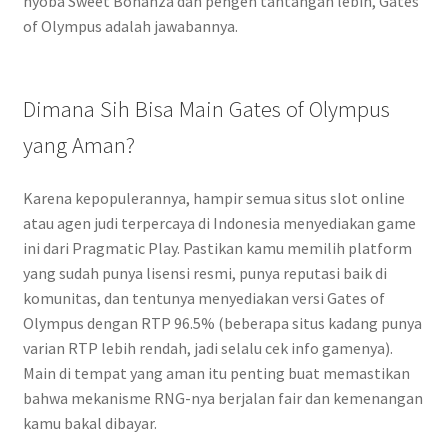
nyoba Sweet Bonanza dan pengen tantangan lebih, Gates
of Olympus adalah jawabannya.
Dimana Sih Bisa Main Gates of Olympus
yang Aman?
Karena kepopulerannya, hampir semua situs slot online
atau agen judi terpercaya di Indonesia menyediakan game
ini dari Pragmatic Play. Pastikan kamu memilih platform
yang sudah punya lisensi resmi, punya reputasi baik di
komunitas, dan tentunya menyediakan versi Gates of
Olympus dengan RTP 96.5% (beberapa situs kadang punya
varian RTP lebih rendah, jadi selalu cek info gamenya).
Main di tempat yang aman itu penting buat memastikan
bahwa mekanisme RNG-nya berjalan fair dan kemenangan
kamu bakal dibayar.