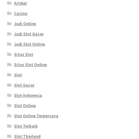
Artikel
Casino
Judi Online
Judi Slot Gacor
Judi Slot Online
Situs Slot
Situs Slot Online
Slot
Slot Gacor
Slot Indonesia
Slot Online
Slot Online Terpercaya
Slot Terbaik
Slot Thailand