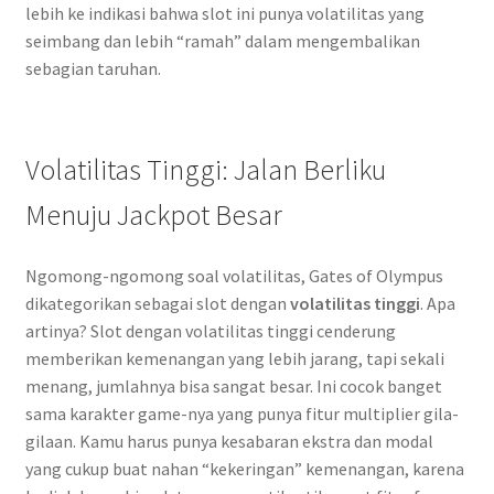
lebih ke indikasi bahwa slot ini punya volatilitas yang
seimbang dan lebih “ramah” dalam mengembalikan
sebagian taruhan.
Volatilitas Tinggi: Jalan Berliku
Menuju Jackpot Besar
Ngomong-ngomong soal volatilitas, Gates of Olympus
dikategorikan sebagai slot dengan
volatilitas tinggi
. Apa
artinya? Slot dengan volatilitas tinggi cenderung
memberikan kemenangan yang lebih jarang, tapi sekali
menang, jumlahnya bisa sangat besar. Ini cocok banget
sama karakter game-nya yang punya fitur multiplier gila-
gilaan. Kamu harus punya kesabaran ekstra dan modal
yang cukup buat nahan “kekeringan” kemenangan, karena