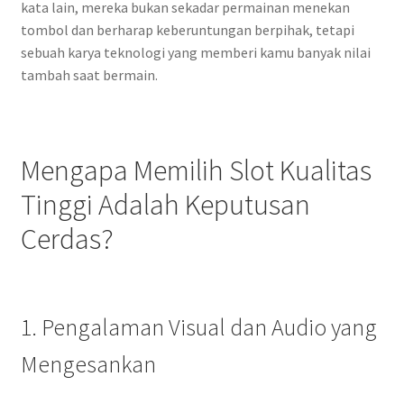
kata lain, mereka bukan sekadar permainan menekan
tombol dan berharap keberuntungan berpihak, tetapi
sebuah karya teknologi yang memberi kamu banyak nilai
tambah saat bermain.
Mengapa Memilih Slot Kualitas
Tinggi Adalah Keputusan
Cerdas?
1. Pengalaman Visual dan Audio yang
Mengesankan