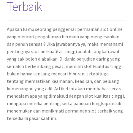
Terbaik
Apakah kamu seorang penggemar permainan slot online
yang mencari pengalaman bermain yang mengesankan
dan penuh sensasi? Jika jawabannya ya, maka memahami
pentingnya slot berkualitas tinggi adalah langkah awal
yang tak boleh diabaikan. Di dunia perjudian daring yang
semakin berkembang pesat, memilih slot kualitas tinggi
bukan hanya tentang mencari hiburan, tetapi juga
tentang memastikan keamanan, keadilan, dan peluang
kemenangan yang adil. Artikel ini akan membahas secara
mendalam apa yang dimaksud dengan slot kualitas tinggi,
mengapa mereka penting, serta panduan lengkap untuk
menemukan dan menikmati permainan slot terbaik yang
tersedia di pasar saat ini.