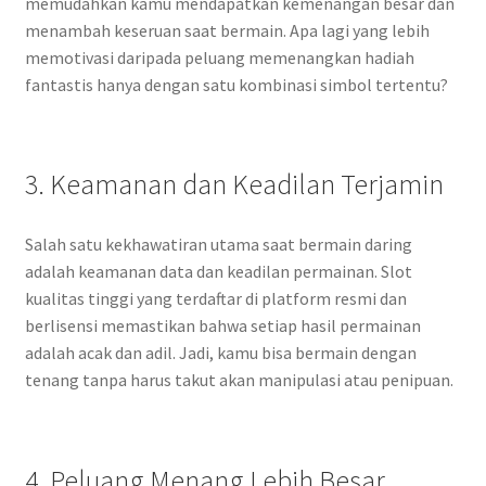
memudahkan kamu mendapatkan kemenangan besar dan
menambah keseruan saat bermain. Apa lagi yang lebih
memotivasi daripada peluang memenangkan hadiah
fantastis hanya dengan satu kombinasi simbol tertentu?
3. Keamanan dan Keadilan Terjamin
Salah satu kekhawatiran utama saat bermain daring
adalah keamanan data dan keadilan permainan. Slot
kualitas tinggi yang terdaftar di platform resmi dan
berlisensi memastikan bahwa setiap hasil permainan
adalah acak dan adil. Jadi, kamu bisa bermain dengan
tenang tanpa harus takut akan manipulasi atau penipuan.
4. Peluang Menang Lebih Besar