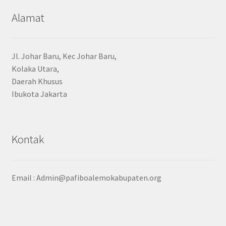
Alamat
Jl. Johar Baru, Kec Johar Baru,
Kolaka Utara,
Daerah Khusus
Ibukota Jakarta
Kontak
Email :
Admin@pafiboalemokabupaten.org