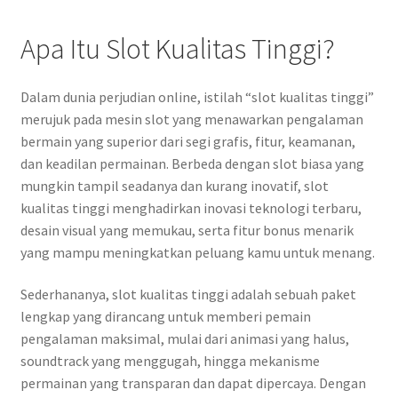
Apa Itu Slot Kualitas Tinggi?
Dalam dunia perjudian online, istilah “slot kualitas tinggi”
merujuk pada mesin slot yang menawarkan pengalaman
bermain yang superior dari segi grafis, fitur, keamanan,
dan keadilan permainan. Berbeda dengan slot biasa yang
mungkin tampil seadanya dan kurang inovatif, slot
kualitas tinggi menghadirkan inovasi teknologi terbaru,
desain visual yang memukau, serta fitur bonus menarik
yang mampu meningkatkan peluang kamu untuk menang.
Sederhananya, slot kualitas tinggi adalah sebuah paket
lengkap yang dirancang untuk memberi pemain
pengalaman maksimal, mulai dari animasi yang halus,
soundtrack yang menggugah, hingga mekanisme
permainan yang transparan dan dapat dipercaya. Dengan