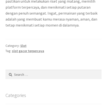
pastikan untuk melakukan riset yang matang, memilih
platform terpercaya, dan menikmati setiap putaran
dengan penuh semangat. Ingat, permainan yang terbaik
adalah yang membuat kamu merasa nyaman, aman, dan
tetap menikmati setiap momen di dalamnya.
Category:
Slot
Tag:
slot gacor terpercaya
Search
for:
Categories