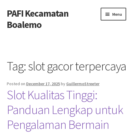
PAFI Kecamatan
Skip
Skip
Menu
to
to
Boalemo
navigation
content
Home
Hubungi Kami
Tag:
slot gacor terpercaya
Privacy Policy
Posted on
December 17, 2025
by
GuillermoStreeter
Tentang Kami
Slot Kualitas Tinggi:
Panduan Lengkap untuk
Pengalaman Bermain