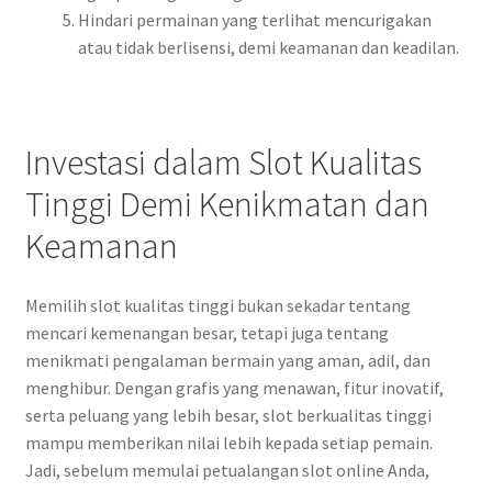
Hindari permainan yang terlihat mencurigakan
atau tidak berlisensi, demi keamanan dan keadilan.
Investasi dalam Slot Kualitas
Tinggi Demi Kenikmatan dan
Keamanan
Memilih slot kualitas tinggi bukan sekadar tentang
mencari kemenangan besar, tetapi juga tentang
menikmati pengalaman bermain yang aman, adil, dan
menghibur. Dengan grafis yang menawan, fitur inovatif,
serta peluang yang lebih besar, slot berkualitas tinggi
mampu memberikan nilai lebih kepada setiap pemain.
Jadi, sebelum memulai petualangan slot online Anda,