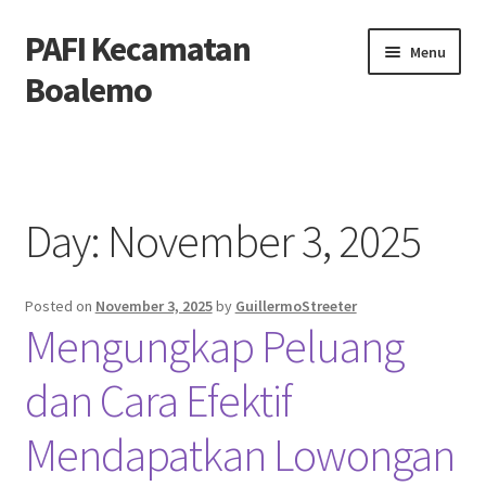
PAFI Kecamatan
Skip
Skip
Menu
to
to
Boalemo
navigation
content
Home
Hubungi Kami
Day:
November 3, 2025
Privacy Policy
Posted on
November 3, 2025
by
GuillermoStreeter
Tentang Kami
Mengungkap Peluang
dan Cara Efektif
Mendapatkan Lowongan