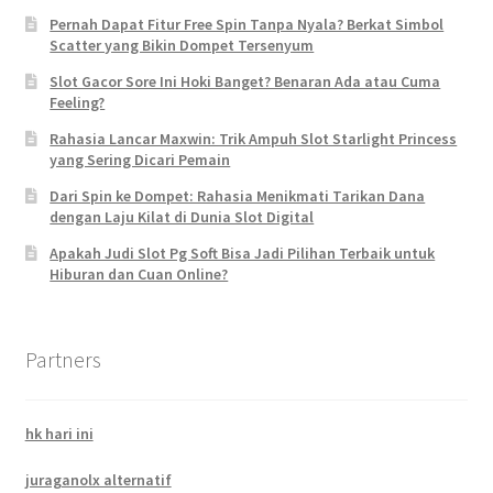
Pernah Dapat Fitur Free Spin Tanpa Nyala? Berkat Simbol
Scatter yang Bikin Dompet Tersenyum
Slot Gacor Sore Ini Hoki Banget? Benaran Ada atau Cuma
Feeling?
Rahasia Lancar Maxwin: Trik Ampuh Slot Starlight Princess
yang Sering Dicari Pemain
Dari Spin ke Dompet: Rahasia Menikmati Tarikan Dana
dengan Laju Kilat di Dunia Slot Digital
Apakah Judi Slot Pg Soft Bisa Jadi Pilihan Terbaik untuk
Hiburan dan Cuan Online?
Partners
hk hari ini
juraganolx alternatif