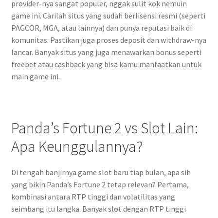
provider-nya sangat populer, nggak sulit kok nemuin
game ini. Carilah situs yang sudah berlisensi resmi (seperti
PAGCOR, MGA, atau lainnya) dan punya reputasi baik di
komunitas. Pastikan juga proses deposit dan withdraw-nya
lancar. Banyak situs yang juga menawarkan bonus seperti
freebet atau cashback yang bisa kamu manfaatkan untuk
main game ini.
Panda’s Fortune 2 vs Slot Lain:
Apa Keunggulannya?
Di tengah banjirnya game slot baru tiap bulan, apa sih
yang bikin Panda’s Fortune 2 tetap relevan? Pertama,
kombinasi antara RTP tinggi dan volatilitas yang
seimbang itu langka. Banyak slot dengan RTP tinggi