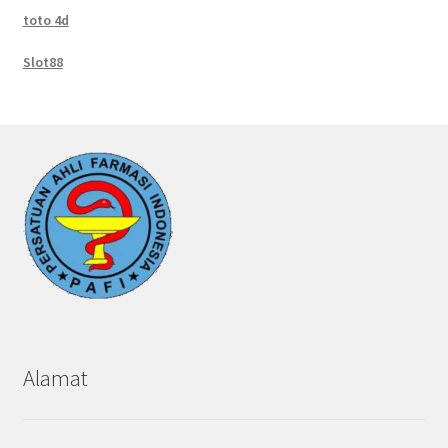
toto 4d
Slot88
Alamat