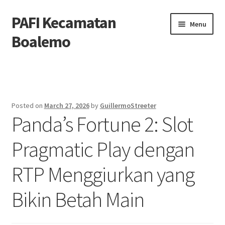
PAFI Kecamatan
Skip
Skip
Menu
to
to
Boalemo
navigation
content
Home
Hubungi Kami
Posted on
March 27, 2026
by
GuillermoStreeter
Panda’s Fortune 2: Slot
Privacy Policy
Pragmatic Play dengan
Tentang Kami
RTP Menggiurkan yang
Bikin Betah Main