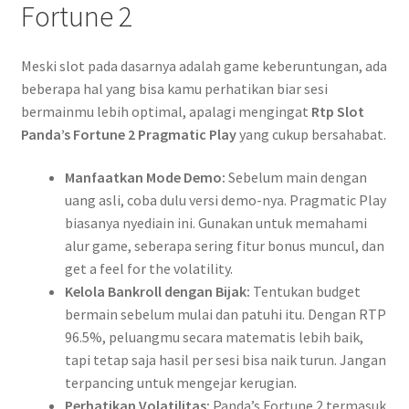
Fortune 2
Meski slot pada dasarnya adalah game keberuntungan, ada
beberapa hal yang bisa kamu perhatikan biar sesi
bermainmu lebih optimal, apalagi mengingat
Rtp Slot
Panda’s Fortune 2 Pragmatic Play
yang cukup bersahabat.
Manfaatkan Mode Demo:
Sebelum main dengan
uang asli, coba dulu versi demo-nya. Pragmatic Play
biasanya nyediain ini. Gunakan untuk memahami
alur game, seberapa sering fitur bonus muncul, dan
get a feel for the volatility.
Kelola Bankroll dengan Bijak:
Tentukan budget
bermain sebelum mulai dan patuhi itu. Dengan RTP
96.5%, peluangmu secara matematis lebih baik,
tapi tetap saja hasil per sesi bisa naik turun. Jangan
terpancing untuk mengejar kerugian.
Perhatikan Volatilitas:
Panda’s Fortune 2 termasuk