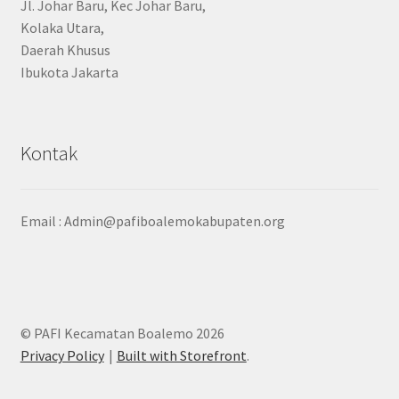
Jl. Johar Baru, Kec Johar Baru,
Kolaka Utara,
Daerah Khusus
Ibukota Jakarta
Kontak
Email :
Admin@pafiboalemokabupaten.org
© PAFI Kecamatan Boalemo 2026
Privacy Policy
Built with Storefront
.