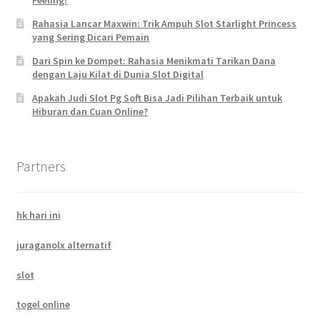
Rahasia Lancar Maxwin: Trik Ampuh Slot Starlight Princess
yang Sering Dicari Pemain
Dari Spin ke Dompet: Rahasia Menikmati Tarikan Dana
dengan Laju Kilat di Dunia Slot Digital
Apakah Judi Slot Pg Soft Bisa Jadi Pilihan Terbaik untuk
Hiburan dan Cuan Online?
Partners
hk hari ini
juraganolx alternatif
slot
togel online