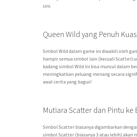
sini.
Queen Wild yang Penuh Kua
Simbol Wild dalam game ini diwakili oleh g
hampir semua simbol lain (kecuali Scatter
kadang simbol Wild ini bisa muncul dalam b
meningkatkan peluang menang secara signifi
awal cerita yang bagus!
Mutiara Scatter dan Pintu ke
Simbol Scatter biasanya digambarkan denga
simbol Scatter (biasanya 3 atau lebih) akan