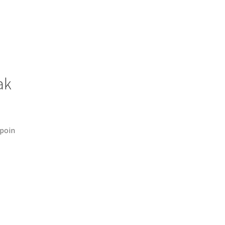
g
ak
 poin