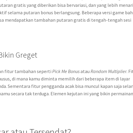
taran gratis yang diberikan bisa bervariasi, dan yang lebih menari
aktif selama putaran bonus berlangsung. Beberapa versi game ba
isa mendapatkan tambahan putaran gratis di tengah-tengah sesi
ikin Greget
gan fitur tambahan seperti
Pick Me Bonus
atau
Random Multiplier
. F
usus, di mana kamu diminta memilih dari beberapa item di layar
da. Sementara fitur pengganda acak bisa muncul kapan saja sel
mu secara tak terduga. Elemen kejutan ini yang bikin permaina
car atau Tersendat?