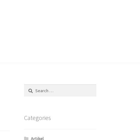
Search
for:
Categories
Artikel