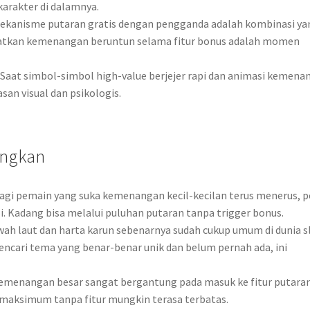
karakter di dalamnya.
ekanisme putaran gratis dengan pengganda adalah kombinasi ya
apatkan kemenangan beruntun selama fitur bonus adalah momen
Saat simbol-simbol high-value berjejer rapi dan animasi kemena
an visual dan psikologis.
angkan
agi pemain yang suka kemenangan kecil-kecilan terus menerus, p
. Kadang bisa melalui puluhan putaran tanpa trigger bonus.
h laut dan harta karun sebenarnya sudah cukup umum di dunia sl
encari tema yang benar-benar unik dan belum pernah ada, ini
menangan besar sangat bergantung pada masuk ke fitur putara
 maksimum tanpa fitur mungkin terasa terbatas.