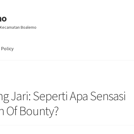
mo
a Kecamatan Boalemo
 Policy
ami
g Jari: Seperti Apa Sensasi
n Of Bounty?