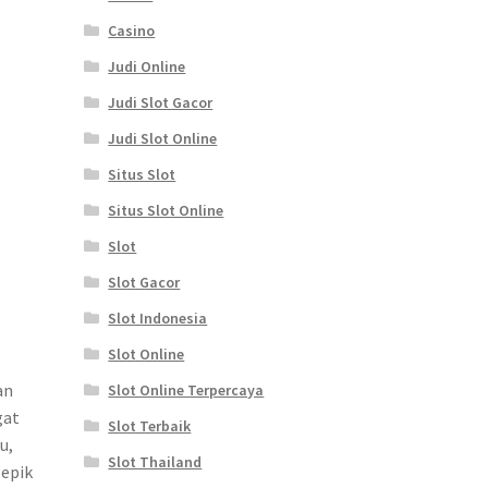
Casino
Judi Online
Judi Slot Gacor
Judi Slot Online
Situs Slot
Situs Slot Online
Slot
Slot Gacor
Slot Indonesia
Slot Online
an
Slot Online Terpercaya
gat
Slot Terbaik
u,
Slot Thailand
 epik