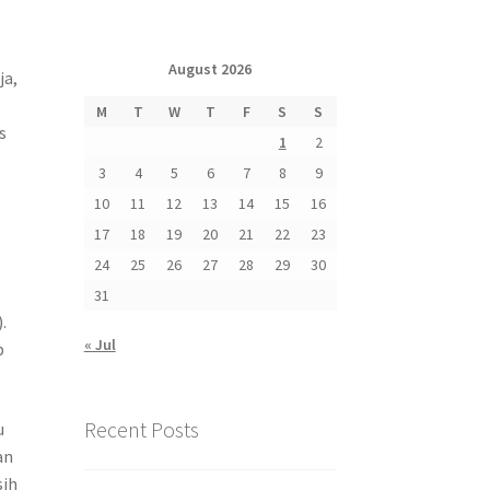
August 2026
ja,
M
T
W
T
F
S
S
s
1
2
3
4
5
6
7
8
9
10
11
12
13
14
15
16
17
18
19
20
21
22
23
24
25
26
27
28
29
30
31
.
« Jul
p
Recent Posts
u
an
sih