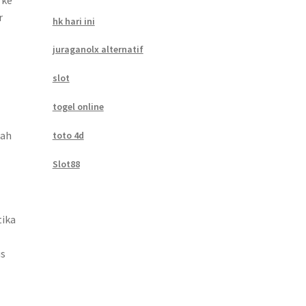
 ke
r
hk hari ini
juraganolx alternatif
slot
togel online
lah
toto 4d
Slot88
tika
us