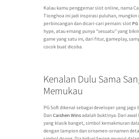
Kalau kamu penggemar slot online, nama Cais
Tionghoa ini jadi inspirasi puluhan, mungkin r
perbincangan dan dicari-cari pemain: slot
PG 
hype, atau emang punya "sesuatu" yang bikin
game yang satu ini, dari fitur, gameplay, sa
cocok buat dicoba.
Kenalan Dulu Sama San
Memukau
PG Soft dikenal sebagai developer yang jag
Dan
Caishen Wins
adalah buktinya. Dari awa
yang klasik banget, simbol kemakmuran dala
dengan lampion dan ornamen-ornamen detail. 
simbol doang. Dia hidup! Sering muncul dala