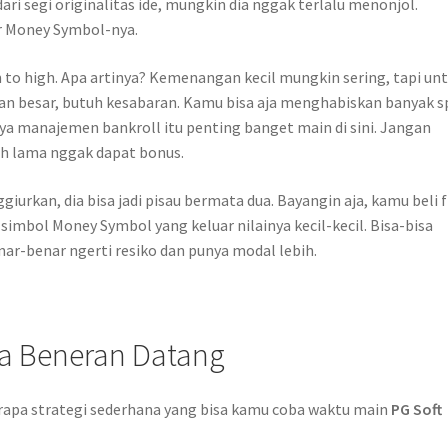
dari segi originalitas ide, mungkin dia nggak terlalu menonjol.
tur Money Symbol-nya.
 to high. Apa artinya? Kemenangan kecil mungkin sering, tapi un
gan besar, butuh kesabaran. Kamu bisa aja menghabiskan banyak s
ya manajemen bankroll itu penting banget main di sini. Jangan
ah lama nggak dapat bonus.
giurkan, dia bisa jadi pisau bermata dua. Bayangin aja, kamu beli f
, simbol Money Symbol yang keluar nilainya kecil-kecil. Bisa-bisa
enar-benar ngerti resiko dan punya modal lebih.
ya Beneran Datang
rapa strategi sederhana yang bisa kamu coba waktu main
PG Soft