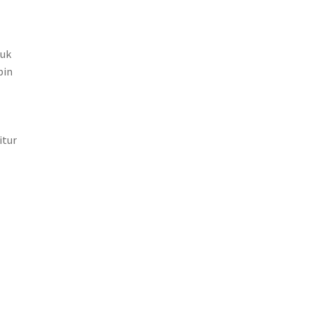
tuk
pin
itur