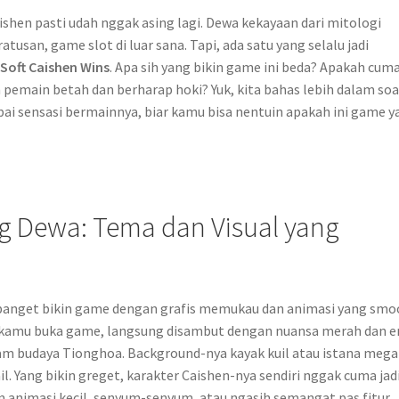
hen pasti udah nggak asing lagi. Dewa kekayaan dari mitologi
atusan, game slot di luar sana. Tapi, ada satu yang selalu jadi
Soft Caishen Wins
. Apa sih yang bikin game ini beda? Apakah cum
 pemain betah dan berharap hoki? Yuk, kita bahas lebih dalam soa
mpai sensasi bermainnya, biar kamu bisa nentuin apakah ini game 
g Dewa: Tema dan Visual yang
o banget bikin game dengan grafis memukau dan animasi yang smo
l kamu buka game, langsung disambut dengan nuansa merah dan 
m budaya Tionghoa. Background-nya kayak kuil atau istana mega
Yang bikin greget, karakter Caishen-nya sendiri nggak cuma jad
m animasi kecil, senyum-senyum, atau ngasih semangat pas fitur