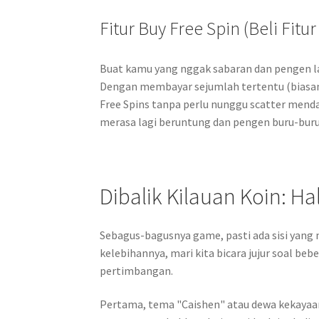
Fitur Buy Free Spin (Beli Fitu
Buat kamu yang nggak sabaran dan pengen lan
Dengan membayar sejumlah tertentu (biasan
Free Spins tanpa perlu nunggu scatter mendara
merasa lagi beruntung dan pengen buru-buru 
Dibalik Kilauan Koin: H
Sebagus-bagusnya game, pasti ada sisi yang 
kelebihannya, mari kita bicara jujur soal be
pertimbangan.
Pertama, tema "Caishen" atau dewa kekayaan