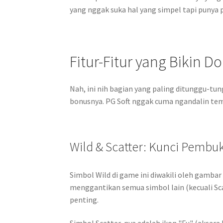
yang nggak suka hal yang simpel tapi punya 
Fitur-Fitur yang Bikin 
Nah, ini nih bagian yang paling ditunggu-tung
bonusnya. PG Soft nggak cuma ngandalin te
Wild & Scatter: Kunci Pemb
Simbol Wild di game ini diwakili oleh gamba
menggantikan semua simbol lain (kecuali Sc
penting.