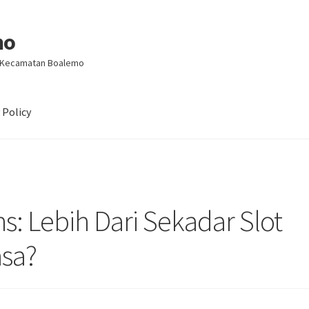
mo
a Kecamatan Boalemo
 Policy
ami
s: Lebih Dari Sekadar Slot
sa?