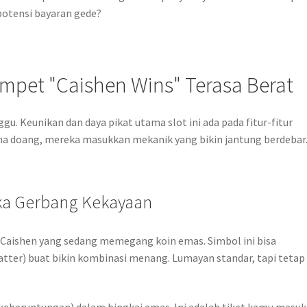
potensi bayaran gede?
Dompet "Caishen Wins" Terasa Berat
gu. Keunikan dan daya pikat utama slot ini ada pada fitur-fitur
ma doang, mereka masukkan mekanik yang bikin jantung berdebar
uka Gerbang Kekayaan
r Caishen yang sedang memegang koin emas. Simbol ini bisa
atter) buat bikin kombinasi menang. Lumayan standar, tapi tetap