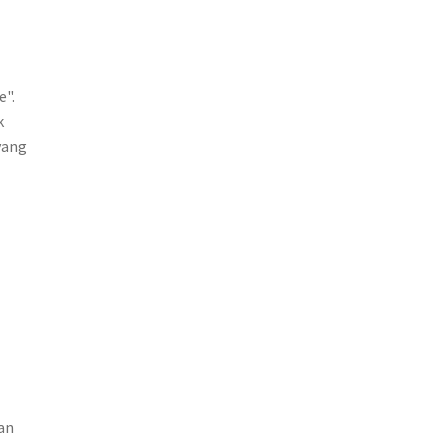
e".
k
 yang
an