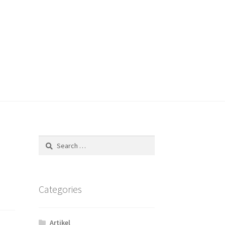
Search
for:
Categories
Artikel