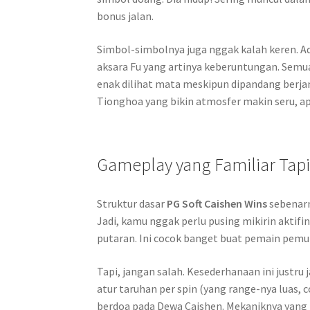
bonus jalan.
Simbol-simbolnya juga nggak kalah keren. Ad
aksara Fu yang artinya keberuntungan. Semua
enak dilihat mata meskipun dipandang berja
Tionghoa yang bikin atmosfer makin seru, ap
Gameplay yang Familiar Tap
Struktur dasar
PG Soft Caishen Wins
sebenarny
Jadi, kamu nggak perlu pusing mikirin aktifi
putaran. Ini cocok banget buat pemain pemul
Tapi, jangan salah. Kesederhanaan ini justr
atur taruhan per spin (yang range-nya luas, c
berdoa pada Dewa Caishen. Mekaniknya yang m