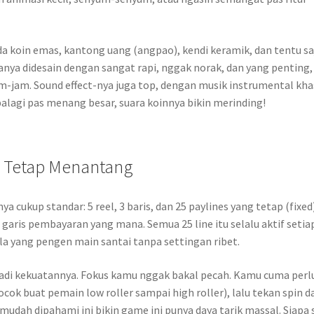
a koin emas, kantong uang (angpao), kendi keramik, dan tentu sa
nya didesain dengan sangat rapi, nggak norak, dan yang penting,
m-jam. Sound effect-nya juga top, dengan musik instrumental kha
alagi pas menang besar, suara koinnya bikin merinding!
i Tetap Menantang
a cukup standar: 5 reel, 3 baris, dan 25 paylines yang tetap (fixed)
n garis pembayaran yang mana. Semua 25 line itu selalu aktif setia
a yang pengen main santai tanpa settingan ribet.
u jadi kekuatannya. Fokus kamu nggak bakal pecah. Kamu cuma perl
ocok buat pemain low roller sampai high roller), lalu tekan spin d
udah dipahami ini bikin game ini punya daya tarik massal. Siapa 