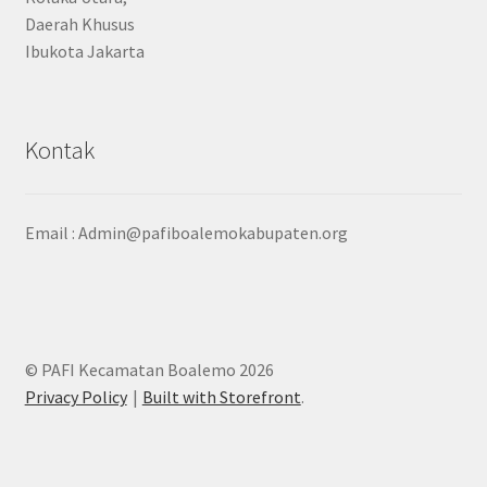
Daerah Khusus
Ibukota Jakarta
Kontak
Email :
Admin@pafiboalemokabupaten.org
© PAFI Kecamatan Boalemo 2026
Privacy Policy
Built with Storefront
.