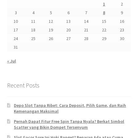
1
2
3
4
5
6
7
8
9
10
11
12
13
14
15
16
17
18
19
20
21
22
23
24
25
26
27
28
29
30
31
« Jul
Recent Posts
Depo Slot Tanpa Ribet: Cara Deposit, Pilih Game, dan Raih
Kemenangan Maksimal
Pernah Dapat Fitur Free Spin Tanpa Nyala? Berkat Simbol
Scatter yang Bikin Dompet Tersenyum
Slot Gacor Sore Ini Hoki Banget? Benaran Ada atau Cuma