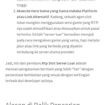
tinggi.
Akses ke Versi Game yang Sama melalui Platform
atau Link Alternatif
. Kadang, sebuah agen slot
lokal mungkin menggunakan versi game yang RTP-
nya sudah dimodifikasi atau disesuaikan untuk pasar
tertentu. Istilah "server luar" kemudian merujuk
pada cara mengakses game yang sama, tapi melalui
jalur atau link yang berbeda yang diyakini
terhubung ke server utama provider.
Jadi, inti dari pemburu
Rtp Slot Server Luar
adalah
mencari pengalaman bermain yang lebih "fair" dengan
persentase kembalian yang sesuai dengan settingan
terbaik dari developer aslinya.