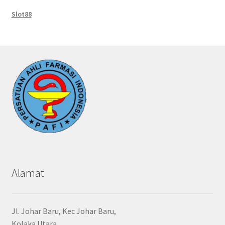
Slot88
Alamat
Jl. Johar Baru, Kec Johar Baru,
Kolaka Utara,