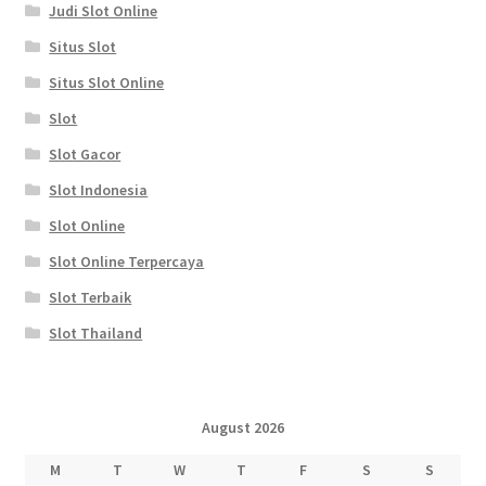
Judi Slot Online
Situs Slot
Situs Slot Online
Slot
Slot Gacor
Slot Indonesia
Slot Online
Slot Online Terpercaya
Slot Terbaik
Slot Thailand
August 2026
M
T
W
T
F
S
S