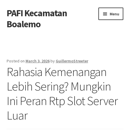
PAFI Kecamatan
Skip
Skip
Menu
to
to
Boalemo
navigation
content
Home
Hubungi Kami
Posted on
March 3, 2026
by
GuillermoStreeter
Rahasia Kemenangan
Privacy Policy
Lebih Sering? Mungkin
Tentang Kami
Ini Peran Rtp Slot Server
Luar