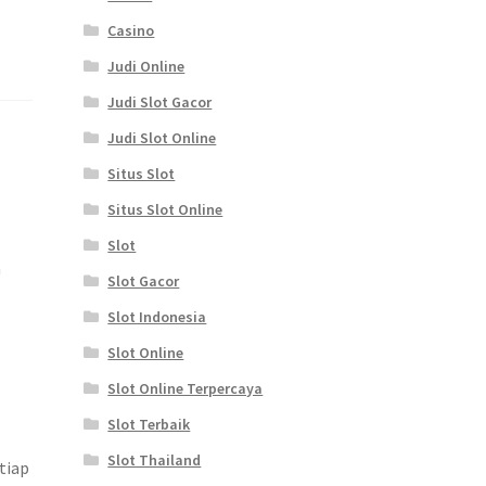
Casino
Judi Online
Judi Slot Gacor
Judi Slot Online
Situs Slot
Situs Slot Online
Slot
a
Slot Gacor
Slot Indonesia
Slot Online
Slot Online Terpercaya
Slot Terbaik
Slot Thailand
tiap