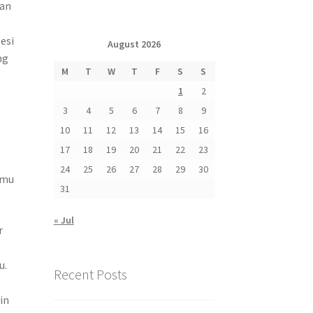
kan
esi
August 2026
ng
M
T
W
T
F
S
S
1
2
3
4
5
6
7
8
9
10
11
12
13
14
15
16
17
18
19
20
21
22
23
24
25
26
27
28
29
30
amu
31
« Jul
r
u.
Recent Posts
in