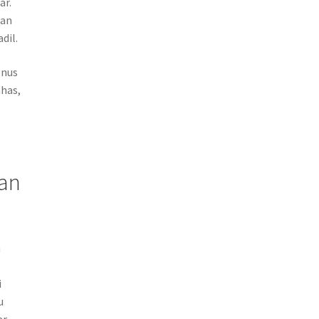
ar.
san
dil.
onus
ahas,
an
n
i
u
ar