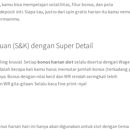
amu bisa mempelajari volatilitas, fitur bonus, dan pola
osit inti. Siapa tau, justru dari spin gratis harian itu kamu nem
bermainmu.
tuan (S&K) dengan Super Detail
ing krusial. Setiap
bonus harian slot
selalu disertai dengan Wage
dalah berapa kali kamu harus memutar jumlah bonus (terkadang 
. Bonus dengan nilai kecil dan WR rendah seringkali lebih
R gila-gilaan. Selalu baca fine print-nya!
“Bonus harian hari ini hanya akan digunakan untuk slot dengan tema