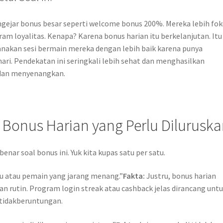
ngejar bonus besar seperti welcome bonus 200%. Mereka lebih fok
am loyalitas. Kenapa? Karena bonus harian itu berkelanjutan. Itu
akan sesi bermain mereka dengan lebih baik karena punya
ari. Pendekatan ini seringkali lebih sehat dan menghasilkan
 dan menyenangkan.
 Bonus Harian yang Perlu Dilurusk
nar soal bonus ini. Yuk kita kupas satu per satu.
u atau pemain yang jarang menang.”
Fakta:
Justru, bonus harian
dan rutin. Program login streak atau cashback jelas dirancang unt
etidakberuntungan.