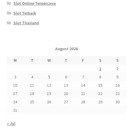
Slot Online Terpercaya
Slot Terbaik
Slot Thailand
August 2026
M
T
W
T
F
S
S
1
2
3
4
5
6
7
8
9
10
11
12
13
14
15
16
17
18
19
20
21
22
23
24
25
26
27
28
29
30
31
« Jul