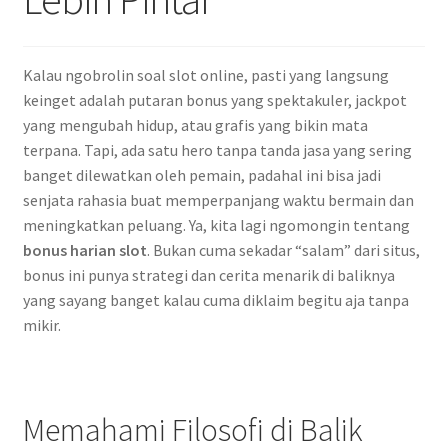
Kalau ngobrolin soal slot online, pasti yang langsung
keinget adalah putaran bonus yang spektakuler, jackpot
yang mengubah hidup, atau grafis yang bikin mata
terpana. Tapi, ada satu hero tanpa tanda jasa yang sering
banget dilewatkan oleh pemain, padahal ini bisa jadi
senjata rahasia buat memperpanjang waktu bermain dan
meningkatkan peluang. Ya, kita lagi ngomongin tentang
bonus harian slot
. Bukan cuma sekadar “salam” dari situs,
bonus ini punya strategi dan cerita menarik di baliknya
yang sayang banget kalau cuma diklaim begitu aja tanpa
mikir.
Memahami Filosofi di Balik