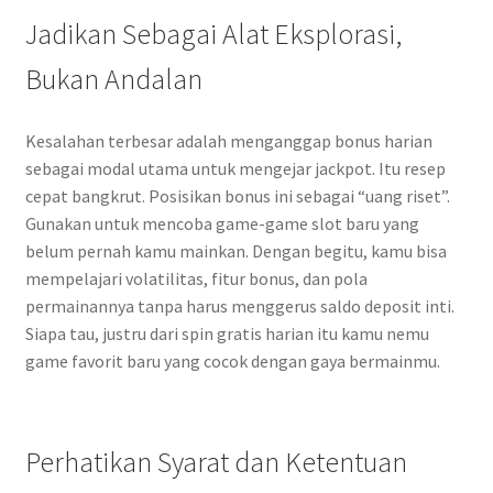
Jadikan Sebagai Alat Eksplorasi,
Bukan Andalan
Kesalahan terbesar adalah menganggap bonus harian
sebagai modal utama untuk mengejar jackpot. Itu resep
cepat bangkrut. Posisikan bonus ini sebagai “uang riset”.
Gunakan untuk mencoba game-game slot baru yang
belum pernah kamu mainkan. Dengan begitu, kamu bisa
mempelajari volatilitas, fitur bonus, dan pola
permainannya tanpa harus menggerus saldo deposit inti.
Siapa tau, justru dari spin gratis harian itu kamu nemu
game favorit baru yang cocok dengan gaya bermainmu.
Perhatikan Syarat dan Ketentuan