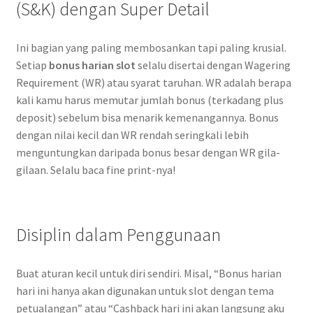
(S&K) dengan Super Detail
Ini bagian yang paling membosankan tapi paling krusial.
Setiap
bonus harian slot
selalu disertai dengan Wagering
Requirement (WR) atau syarat taruhan. WR adalah berapa
kali kamu harus memutar jumlah bonus (terkadang plus
deposit) sebelum bisa menarik kemenangannya. Bonus
dengan nilai kecil dan WR rendah seringkali lebih
menguntungkan daripada bonus besar dengan WR gila-
gilaan. Selalu baca fine print-nya!
Disiplin dalam Penggunaan
Buat aturan kecil untuk diri sendiri. Misal, “Bonus harian
hari ini hanya akan digunakan untuk slot dengan tema
petualangan” atau “Cashback hari ini akan langsung aku