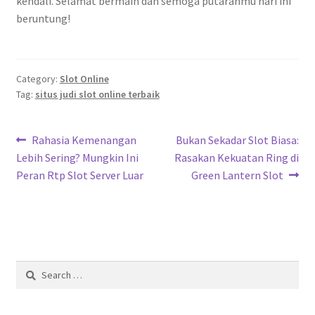
kendali. Selamat bermain dan semoga putaranmu hari ini
beruntung!
Category:
Slot Online
Tag:
situs judi slot online terbaik
Post
Previous
Next
Rahasia Kemenangan
Bukan Sekadar Slot Biasa:
post:
post:
Lebih Sering? Mungkin Ini
Rasakan Kekuatan Ring di
navigation
Peran Rtp Slot Server Luar
Green Lantern Slot
Search
for: