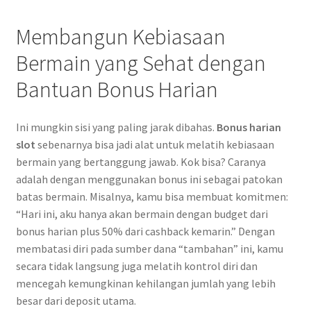
Membangun Kebiasaan
Bermain yang Sehat dengan
Bantuan Bonus Harian
Ini mungkin sisi yang paling jarak dibahas.
Bonus harian
slot
sebenarnya bisa jadi alat untuk melatih kebiasaan
bermain yang bertanggung jawab. Kok bisa? Caranya
adalah dengan menggunakan bonus ini sebagai patokan
batas bermain. Misalnya, kamu bisa membuat komitmen:
“Hari ini, aku hanya akan bermain dengan budget dari
bonus harian plus 50% dari cashback kemarin.” Dengan
membatasi diri pada sumber dana “tambahan” ini, kamu
secara tidak langsung juga melatih kontrol diri dan
mencegah kemungkinan kehilangan jumlah yang lebih
besar dari deposit utama.