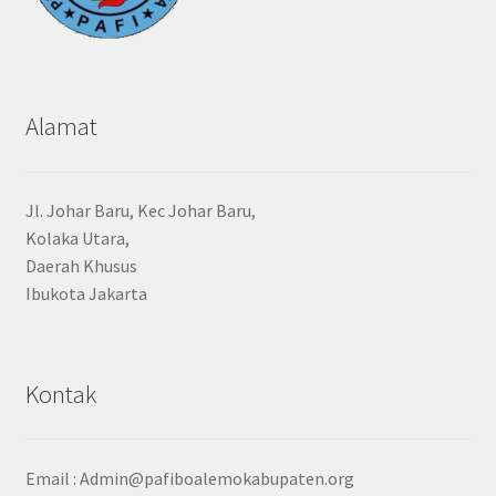
Alamat
Jl. Johar Baru, Kec Johar Baru,
Kolaka Utara,
Daerah Khusus
Ibukota Jakarta
Kontak
Email :
Admin@pafiboalemokabupaten.org