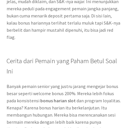
jelas, mudah diklaim, dan S&K-nya wajar. Ini menunjukkan
mereka peduli pada engagement pemain jangka panjang,
bukan cuma menarik deposit pertama saja. Di sisi lain,
kalau bonus hariannya terlihat terlalu muluk tapi S&K-nya
berbelit dan hampir mustahil dipenuhi, itu bisa jadi red
flag.
Cerita dari Pemain yang Paham Betul Soal
Ini
Banyak pemain senior yang justru jarang mengejar bonus
besar seperti welcome bonus 200%. Mereka lebih fokus
pada konsistensi
bonus harian slot
dan program loyalitas.
Kenapa? Karena bonus harian itu berkelanjutan. Itu
membangun hubungan. Mereka bisa merencanakan sesi
bermain mereka dengan lebih baik karena punya